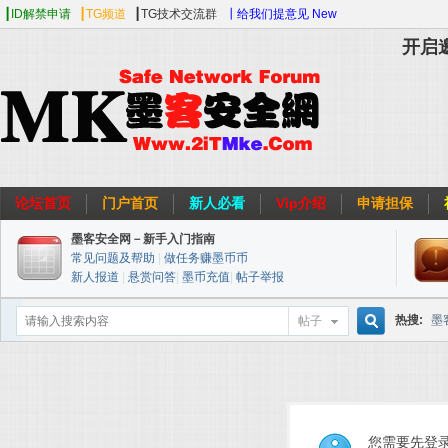
┃ID解禁申请
┃TG频道
┃TG技术交流群
┃给我们提意见 New
开启
论坛首页
门户首页
新人必看
Vip介绍
申请担保
墨客安全网－新手入门指南
常见问题及帮助
|
做任务赚墨币币
新人报道
|
悬赏问答
|
墨币充值
|
帖子举报
热搜:
墨
帖子
搜
web安全
索
您需要先登