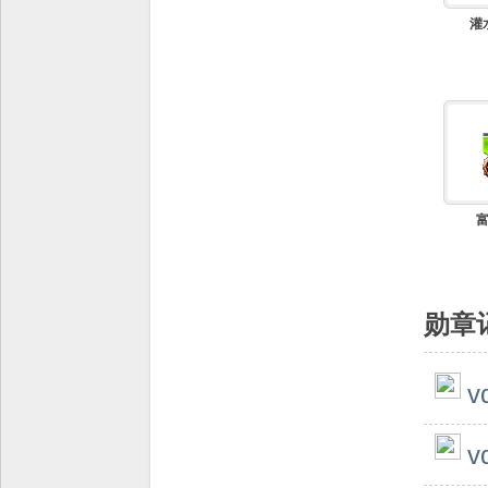
灌
全
勋章
网
v
v