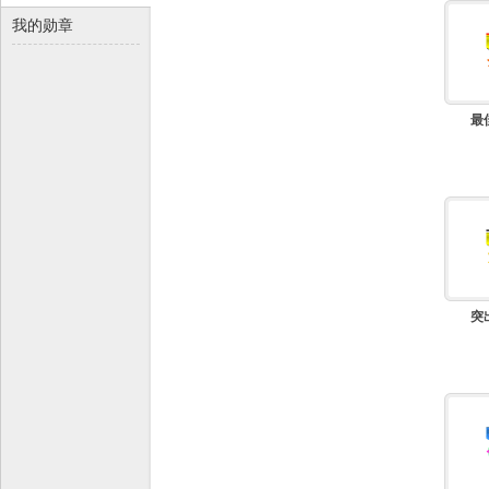
我的勋章
最
客
突
安