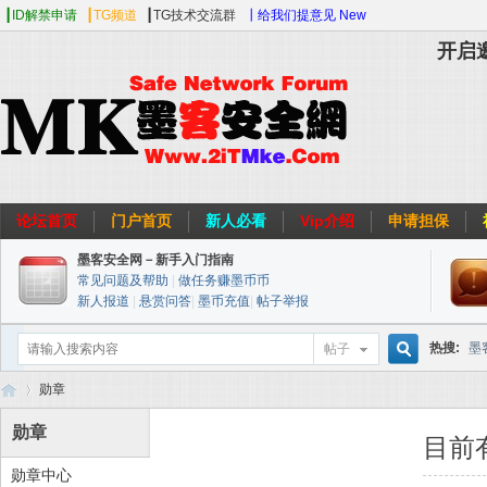
┃ID解禁申请
┃TG频道
┃TG技术交流群
┃给我们提意见 New
开启
论坛首页
门户首页
新人必看
Vip介绍
申请担保
墨客安全网－新手入门指南
常见问题及帮助
|
做任务赚墨币币
新人报道
|
悬赏问答
|
墨币充值
|
帖子举报
热搜:
墨
帖子
搜
勋章
web安全
勋章
目前
勋章中心
索
墨
›