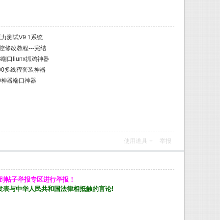
力测试V9.1系统
控修改教程---完结
端口liunx抓鸡神器
000多线程套装神器
00神器端口神器
使用道具
举报
到帖子举报专区进行举报！
发表与中华人民共和国法律相抵触的言论!