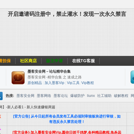
开启邀请码注册中，禁止灌水！发现一次永久禁言
请担保
社区商店
版主申请
在线TG客服
墨客安全网－论坛精华合集
墨客安全网 -精华合集 之 速成之路
原创精品
|
加入墨客Vip
|
Vip工具
|
Vip教程
热搜:
墨客安全网
墨客网络
墨客论坛
爆破防护
liunx
社工辅助
破解教程
搜
】-新人必看1 - 新人快速赚银两篇
web安全
监
[官方公告] 从今日起所有会员发布工具必须到审核板块进行审核，如
。
有违反永久禁言处理！
予
[官方业务]-加入墨客安全网Vip,圆你日抓千鸡梦,各种精品教程,免杀远