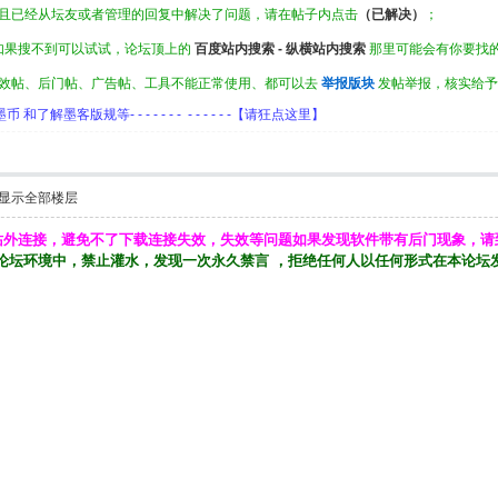
且已经从坛友或者管理的回复中解决了问题，请在帖子内点击
（已解决）
；
如果搜不到可以试试，论坛顶上的
百度站内搜索 - 纵横站内搜索
那里可能会有你要找
效帖、后门帖、广告帖、工具不能正常使用、都可以去
举报版块
发帖举报，核实给予
客版规等- - - - - - - - - - - - -【请狂点这里】
显示全部楼层
站外连接，避免不了下载连接失效，失效等问题如果发现软件带有后门现象，请
论坛环境中，禁止灌水，发现一次永久禁言 ，拒绝任何人以任何形式在本论坛