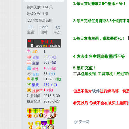
1.每日签到赚取2-6个墨币不等
！
签到天数: 174 天
连续签到: 1 天
[LV.7]常住居民III
2.每日完成任务赚取2-3个银两不
809
1227
3万
主题
回帖
积分
3.每日发表主题，赚取墨币+1！
全
1
UID
4.发表出售主题赚取墨币不等
398 (点)
威望
809
(帖)
主题
5.墨币充值！
103 (帖)
精华
33
(次)
工具
必须发到
工具审核！经过审
贡献
墨币
31528
(枚)
276
(点)
活跃
1
(枚)
软件
但是不能对
进行绑马等一切
担保币
注册时间
2015-5-30
网
最后登录
2026-3-27
看完以后 你就不会在被买主题而
安全网