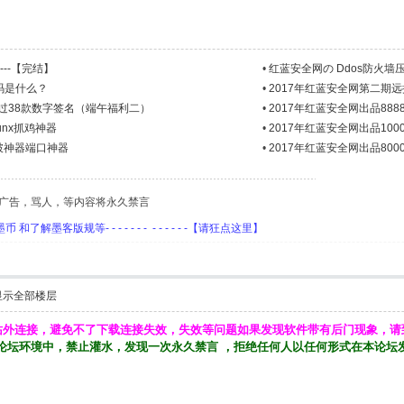
--【完结】
•
红蓝安全网の Ddos防火墙压
码是什么？
•
2017年红蓝安全网第二期远
秒过38款数字签名（端午福利二）
•
2017年红蓝安全网出品8888
unx抓鸡神器
•
2017年红蓝安全网出品10
爆破神器端口神器
•
2017年红蓝安全网出品80
广告，骂人，等内容将永久禁言
客版规等- - - - - - - - - - - - -【请狂点这里】
显示全部楼层
站外连接，避免不了下载连接失效，失效等问题如果发现软件带有后门现象，请
论坛环境中，禁止灌水，发现一次永久禁言 ，拒绝任何人以任何形式在本论坛