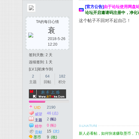
[官方公告]
由于论坛使用网盘
论坛开启邀请码注册中，净化
这个帖子不回对不起自己！
TA的每日心情
衰
2018-5-26
12:20
签到天数: 2 天
连续签到: 1 天
[LV.1]初来乍到
2
64
182
主题
回帖
积分
2190
UID
46 (点)
威望
2
(帖)
主题
0 (帖)
精华
15
(次)
贡献
新人必看帖，如何快速赚取墨币，了解
墨币
9
(枚)