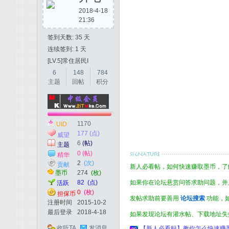
2018-4-18
21:36
签到天数: 35 天
连续签到: 1 天
[LV.5]常住居民I
6
148
784
主题
回帖
积分
1170
UID
177 (点)
威望
6
(帖)
主题
0 (帖)
精华
2
(次)
贡献
新人必看帖，如何快速赚取墨币，了解
墨币
274
(枚)
如果你在论坛悬赏问答求助问题，并
82
(点)
活跃
0
(枚)
担保币
发帖求助前要善用
论坛搜索
功能，
注册时间
2015-10-2
最后登录
2018-4-18
如果发现论坛有灌水帖、下载地址失
收听TA
发消息
【新人必看贴】教你怎么快速赚墨币 和了解墨