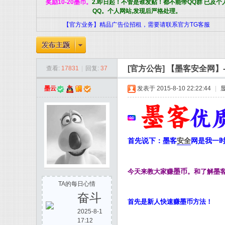
奖励10-20墨币。
2.即日起！不管是谁发贴！都不能带QQ群 已及个
QQ。个人网站,发现后严格处理。
【官方业务】精品广告位招租，需要请联系官方TG客服
[官方公告]
【墨客安全网】-
查看:
17831
|
回复:
37
墨云
发表于 2015-8-10 22:22:44
|
客
首先说下：墨客
安全
网是我一
墨币
今天来教大家赚
。和了解墨
TA的每日心情
奋斗
安
首先是新人快速赚墨币方法！
2025-8-1
17:12