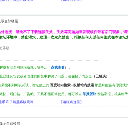
显示全部楼层
站外连接，避免不了下载连接失效，失效等问题如果发现软件带有后门现象，请
论坛环境中，禁止灌水，发现一次永久禁言 ，拒绝任何人以任何形式在本论坛
动屏蔽
墨客安全网论坛版规，等等...（
点我查看
）
；
且已经从坛友或者管理的回复中解决了问题，请在帖子内点击
（已解决）
；
如果搜不到可以试试，论坛顶上的
百度站内搜索 - 纵横站内搜索
那里可能会有你要找
效帖、后门帖、广告帖、工具不能正常使用、都可以去
举报版块
发帖举报，核实给予
客版规等- - - - - - - - - - - - -【请狂点这里】
显示全部楼层