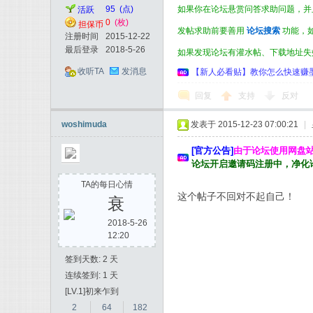
如果你在论坛悬赏问答求助问题，并
95
(点)
活跃
0
(枚)
担保币
发帖求助前要善用
论坛搜索
功能，
注册时间
2015-12-22
最后登录
2018-5-26
如果发现论坛有灌水帖、下载地址失
收听TA
发消息
【新人必看贴】教你怎么快速赚墨币 和了解墨
回复
支持
反对
woshimuda
发表于 2015-12-23 07:00:21
|
[官方公告]
由于论坛使用网盘
论坛开启邀请码注册中，净化
TA的每日心情
这个帖子不回对不起自己！
衰
2018-5-26
12:20
签到天数: 2 天
连续签到: 1 天
[LV.1]初来乍到
2
64
182