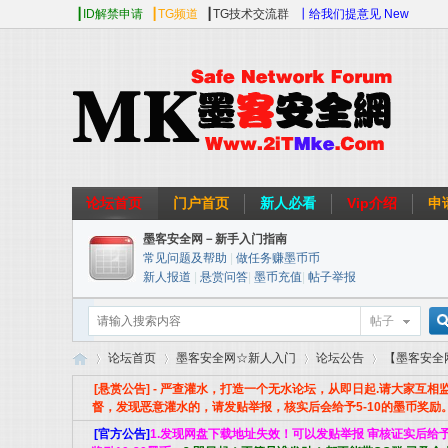
┃ID解禁申请
┃TG频道
┃TG技术交流群
┃给我们提意见 New
论坛首页
门户首页
新人必看
Vip介绍
申
墨客安全网－新手入门指南
常见问题及帮助
|
做任务赚墨币币
新人报道
|
悬赏问答
|
墨币充值
|
帖子举报
帖子
论坛首页
墨客安全网☆新人入门
论坛公告
【墨客安全网
[悬赏公告] - 严查灌水，打造一个无水论坛，从即日起.请大家互相
督，发现恶意灌水的，请发贴举报，核实后会给予5-10的墨币奖励
[官方公告]
1.发现网盘下载地址失效！可以发贴举报 审核证实后给
索
墨
»
›
›
›