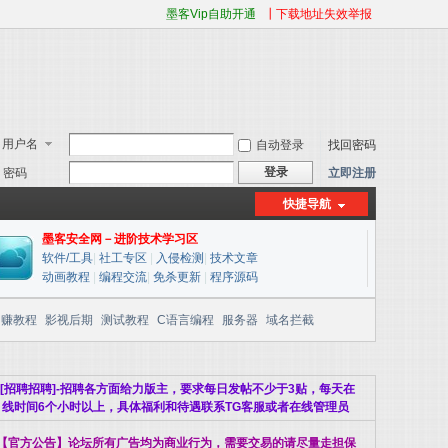
墨客Vip自助开通
┃下载地址失效举报
用户名
自动登录
找回密码
登录
密码
立即注册
快捷导航
墨客安全网－进阶技术学习区
软件/工具
|
社工专区
|
入侵检测
|
技术文章
动画教程
|
编程交流
|
免杀更新
|
程序源码
网赚教程
影视后期
测试教程
C语言编程
服务器
域名拦截
[招聘招聘]-招聘各方面给力版主，要求每日发帖不少于3贴，每天在
线时间6个小时以上，具体福利和待遇联系TG客服或者在线管理员
【官方公告】论坛所有广告均为商业行为，需要交易的请尽量走担保