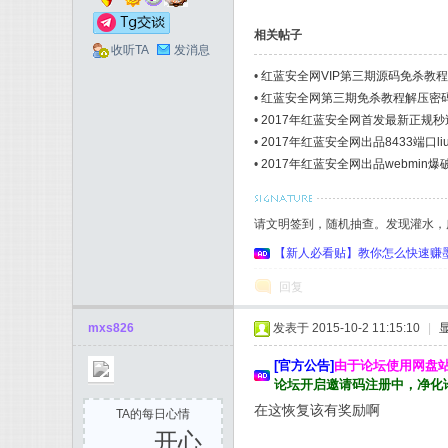
相关帖子
收听TA
发消息
•
红蓝安全网VIP第三期源码免杀教程-
•
红蓝安全网第三期免杀教程解压密
•
2017年红蓝安全网首发最新正规
•
2017年红蓝安全网出品8433端口li
•
2017年红蓝安全网出品webmin
请文明签到，随机抽查。发现灌水，
【新人必看贴】教你怎么快速赚墨币 和了解墨
回复
mxs826
发表于 2015-10-2 11:15:10
|
[官方公告]
由于论坛使用网盘
论坛开启邀请码注册中，净化
在这恢复该有奖励啊
TA的每日心情
开心