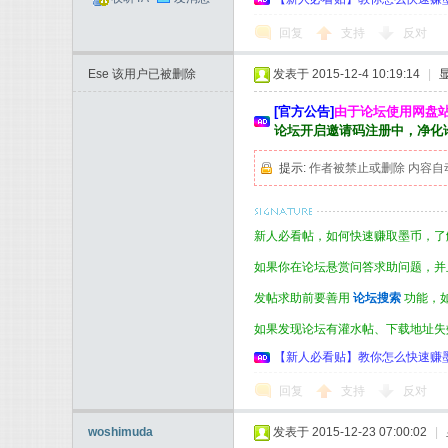
回复
支持
反对
Ese
该用户已被删除
发表于 2015-12-4 10:19:14
|
[官方公告]
由于论坛使用网盘
论坛开启邀请码注册中，净化
提示:
作者被禁止或删除 内容自
新人必看帖，如何快速赚取墨币，了解
如果你在论坛悬赏问答求助问题，并
发帖求助前要善用
论坛搜索
功能，
如果发现论坛有灌水帖、下载地址失
【新人必看贴】教你怎么快速赚墨币 和了解墨
回复
支持
反对
woshimuda
发表于 2015-12-23 07:00:02
|