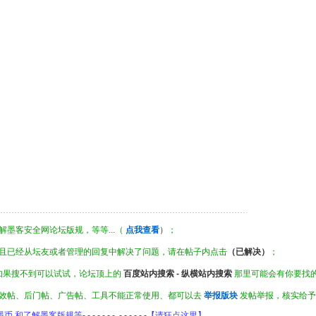
墨客安全网论坛版规，等等...（
点我查看
）
；
且已经从坛友或者管理的回复中解决了问题，请在帖子内点击
（已解决）
；
如果搜不到可以试试，论坛顶上的
百度站内搜索 - 纵横站内搜索
那里可能会有你要找
效帖、后门帖、广告帖、工具不能正常使用、都可以去
举报版块
发帖举报，核实给予
客版规等- - - - - - - - - - - - -【请狂点这里】