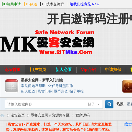
┃ID解禁申请
┃TG频道
┃TG技术交流群
┃给我们提意见 New
开启邀请码注册
论坛首页
门户首页
新人必看
Vip介绍
申请担保
墨客安全网－新手入门指南
常见问题及帮助
|
做任务赚墨币币
新人报道
|
悬赏问答
|
墨币充值
|
帖子举报
热搜:
墨
帖子
搜
论坛首页
墨客安全网☆资源共享区
程序源码
web安全
[悬赏公告] - 严查灌水，打造一个无水论坛，从即日起.请大家互相监
[官
督，发现恶意灌水的，请发贴举报，核实后会给予5-10的墨币奖励。