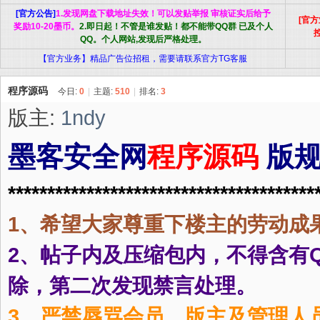
[官方公告]
1.发现网盘下载地址失效！可以发贴举报 审核证实后给予
索
[官
墨
»
›
›
奖励10-20墨币。
2.即日起！不管是谁发贴！都不能带QQ群 已及个人
QQ。个人网站,发现后严格处理。
【官方业务】精品广告位招租，需要请联系官方TG客服
程序源码
今日:
0
|
主题:
510
|
排名:
3
版主:
1ndy
墨客安全网
程序源码
版
客
***************************************
1、希望大家尊重下楼主的劳动成
2、帖子内及压缩包内，不得含有
除，第二次发现禁言处理。
安
3、严禁辱骂会员，版主及管理人