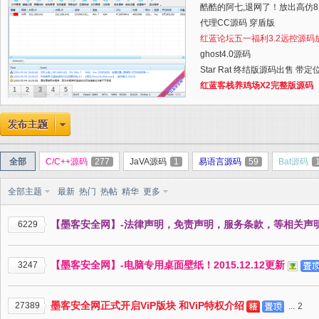
酷酷的阿七,退网了！放出高仿8.
代理CC源码 穿盾版
红蓝论坛五一福利3.2远控源
ghost4.0源码
Star Rat 终结版源码出售 带
红蓝客栈养鸡场X2完整版源码
1
2
3
4
5
全部
C/C++源码
277
JaVA源码
1
易语言源码
59
Bat源码
全部主题
最新
热门
热帖
精华
更多
【墨客安全网】-法律声明，免责声明，服务条款，等相关声
6229
【墨客安全网】-电脑专用桌面壁纸！2015.12.12更新
3247
墨客安全网正式开启ViP版块 和ViP特权介绍
27389
...
2