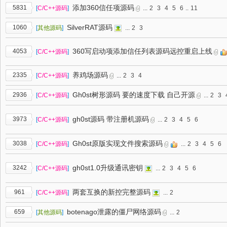
添加360信任项源码
5831
[
C/C++源码
]
...
2
3
4
5
6
..
11
SilverRAT源码
1060
[
其他源码
]
...
2
3
360写启动项添加信任列表源码远控重启上线
4053
[
C/C++源码
]
养鸡场源码
2335
[
C/C++源码
]
...
2
3
4
Gh0st树形源码 要的速度下载 自己开源
2936
[
C/C++源码
]
...
2
3
gh0st源码 带注册机源码
3973
[
C/C++源码
]
...
2
3
4
5
6
Gh0st原版实现文件搜索源码
3038
[
C/C++源码
]
...
2
3
4
5
6
gh0st1.0升级通讯密钥
3242
[
C/C++源码
]
...
2
3
4
5
6
两套互换的新控完整源码
961
[
C/C++源码
]
...
2
botenago泄露的僵尸网络源码
659
[
其他源码
]
...
2