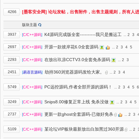
[墨客安全网] 论坛发帖，出售附件，出售主题规则，所有人
4266
版块主题
K4源码完成版全套----------我只是搬运工
3937
[
C/C++源码
]
...
2
3
4
开源一款彼岸花6.0全套源码
2697
[
C/C++源码
]
...
2
3
4
5
在放出玖凉CCTV3.0全套免杀源码
2293
[
C/C++源码
]
...
2
3
劫持360浏览器源码发给大家。
2451
[
易语言源码
]
...
2
3
4
PC远控源码,作者全部开源的源码！
5749
[
C/C++源码
]
...
2
3
4
5
6
Snips8.00修复正常上线 免杀没做
3249
[
C/C++源码
]
...
2
3
4
5
更新一款ghost全套源码-已做好免杀
2737
[
C/C++源码
]
...
2
3
某论坛VIP板块最新放出白加黑过360开源
5109
[
C/C++源码
]
...
2