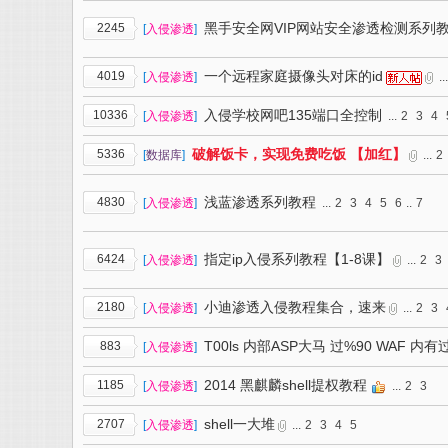
黑手安全网VIP网站安全渗透检测系列
2245
[
入侵渗透
]
一个远程家庭摄像头对床的id
4019
[
入侵渗透
]
...
入侵学校网吧135端口全控制
10336
[
入侵渗透
]
...
2
3
4
破解饭卡，实现免费吃饭 【加红】
5336
[
数据库
]
...
2
浅蓝渗透系列教程
4830
[
入侵渗透
]
...
2
3
4
5
6
..
7
指定ip入侵系列教程【1-8课】
6424
[
入侵渗透
]
...
2
3
小迪渗透入侵教程集合，速来
2180
[
入侵渗透
]
...
2
3
T00ls 内部ASP大马 过%90 WAF 内
883
[
入侵渗透
]
2014 黑麒麟shell提权教程
1185
[
入侵渗透
]
...
2
3
shell一大堆
2707
[
入侵渗透
]
...
2
3
4
5