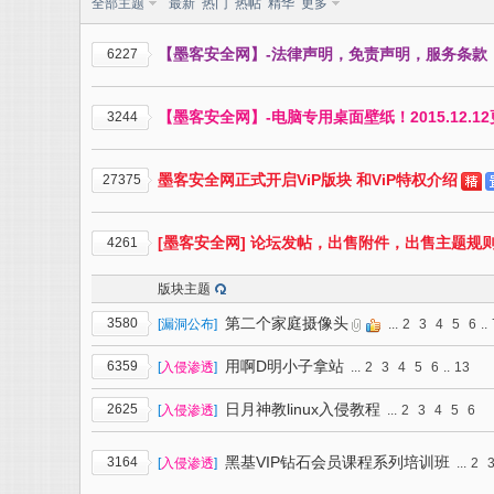
全部主题
最新
热门
热帖
精华
更多
【墨客安全网】-法律声明，免责声明，服务条款
6227
【墨客安全网】-电脑专用桌面壁纸！2015.12.1
3244
全
墨客安全网正式开启ViP版块 和ViP特权介绍
27375
[墨客安全网] 论坛发帖，出售附件，出售主题规
4261
版块主题
第二个家庭摄像头
3580
[
漏洞公布
]
...
2
3
4
5
6
..
用啊D明小子拿站
6359
[
入侵渗透
]
...
2
3
4
5
6
..
13
网
日月神教linux入侵教程
2625
[
入侵渗透
]
...
2
3
4
5
6
黑基VIP钻石会员课程系列培训班
3164
[
入侵渗透
]
...
2