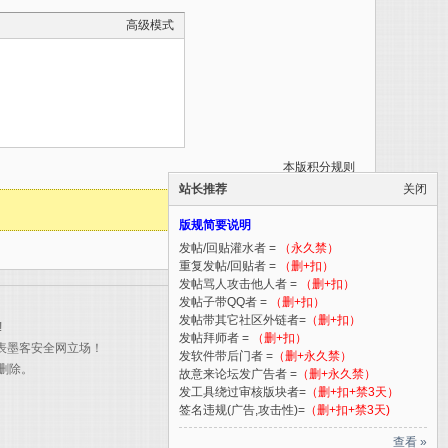
高级模式
本版积分规则
站长推荐
关闭
版规简要说明
发帖/回贴灌水者 =
（永久禁）
重复发帖/回贴者 =
（删+扣）
发帖骂人攻击他人者 =
（删+扣）
发帖子带QQ者 =
（删+扣）
发帖带其它社区外链者=
（删+扣）
!
发帖拜师者 =
（删+扣）
表墨客安全网立场！
发软件带后门者 =
（删+永久禁）
删除。
故意来论坛发广告者 =
（删+永久禁）
发工具绕过审核版块者=
（删+扣+禁3天）
签名违规(广告,攻击性)=
（删+扣+禁3天)
查看 »