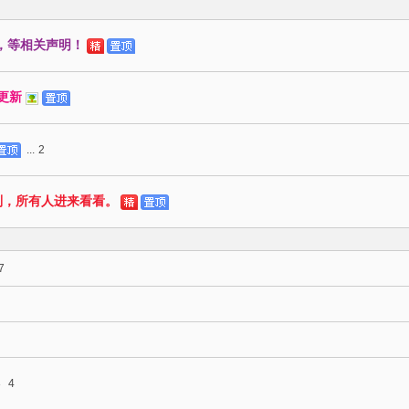
，等相关声明！
2更新
...
2
则，所有人进来看看。
7
3
4