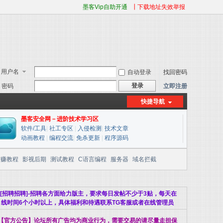
墨客Vip自助开通
┃下载地址失效举报
用户名
自动登录
找回密码
登录
密码
立即注册
快捷导航
墨客安全网－进阶技术学习区
软件/工具
|
社工专区
|
入侵检测
|
技术文章
动画教程
|
编程交流
|
免杀更新
|
程序源码
网赚教程
影视后期
测试教程
C语言编程
服务器
域名拦截
[招聘招聘]-招聘各方面给力版主，要求每日发帖不少于3贴，每天在
线时间6个小时以上，具体福利和待遇联系TG客服或者在线管理员
【官方公告】论坛所有广告均为商业行为，需要交易的请尽量走担保