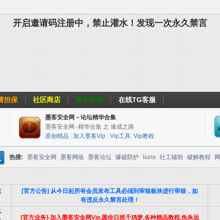
开启邀请码注册中，禁止灌水！发现一次永久禁言
请担保
社区商店
版主申请
在线TG客服
墨客安全网－论坛精华合集
墨客安全网 -精华合集 之 速成之路
原创精品
|
加入墨客Vip
|
Vip工具
|
Vip教程
热搜:
墨客安全网
墨客网络
墨客论坛
爆破防护
liunx
社工辅助
破解教程
搜
web安全
监
[官方公告] 从今日起所有会员发布工具必须到审核板块进行审核，如
。
有违反永久禁言处理！
予
[官方业务]-加入墨客安全网Vip,圆你日抓千鸡梦,各种精品教程,免杀远