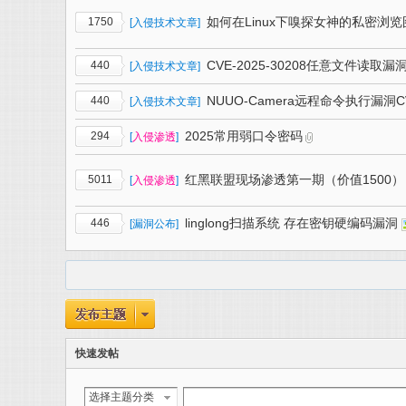
如何在Linux下嗅探女神的私密浏
1750
[
入侵技术文章
]
CVE-2025-30208任意文件读取漏
440
[
入侵技术文章
]
NUUO-Camera远程命令执行漏洞CVE
440
[
入侵技术文章
]
2025常用弱口令密码
294
[
入侵渗透
]
红黑联盟现场渗透第一期（价值1500）
5011
[
入侵渗透
]
linglong扫描系统 存在密钥硬编码漏洞
446
[
漏洞公布
]
快速发帖
选择主题分类