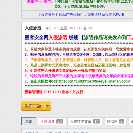
奖励10-20墨币。
2.即日起！不管是谁发贴！都不能带QQ群 已及个
QQ。个人网站,发现后严格处理。
【官方业务】精品广告位招租，需要请联系官方TG客服
入侵渗透
今日:
0
|
主题:
107
|
排名:
19
墨客安全网
入侵渗透
版规
【
渗透作品请先发布到
工
*************************************************************************
1、希望大家尊重下楼主的劳动成果，认真回复相关内容，恶意灌水者
2、帖子内及压缩包内，不得含有QQ号码，QQ群，以及跟社区的联
客
3、严禁辱骂会员，版主及管理人员，对管理人员、版主有意见的会员
4、凡是以刷屏方式恶意灌水，无论是发主题贴还是顶回帖，发现后
5、针对优秀入侵渗透文章的帖子,一律给与墨币奖励
6、论坛的发展是离不开大家的,大家有入侵渗透类的文章的欢迎来这
7、金山火眼软件分析&#160;&#160;https://fireeye.ijinshan.com/
*************************************************************************
墨客管理组 2015.12.11发布！并执行！
安
全部
入侵渗透
83
入侵技术文章
14
数据库
2