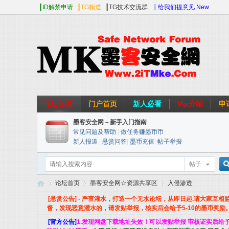
┃ID解禁申请
┃TG频道
┃TG技术交流群
┃给我们提意见 New
论坛首页
门户首页
新人必看
Vip介绍
申
墨客安全网－新手入门指南
常见问题及帮助
|
做任务赚墨币币
新人报道
|
悬赏问答
|
墨币充值
|
帖子举报
帖子
论坛首页
墨客安全网☆资源共享区
入侵渗透
[悬赏公告] - 严查灌水，打造一个无水论坛，从即日起.请大家互相
督，发现恶意灌水的，请发贴举报，核实后会给予5-10的墨币奖励
[官方公告]
1.发现网盘下载地址失效！可以发贴举报 审核证实后给
索
墨
»
›
›